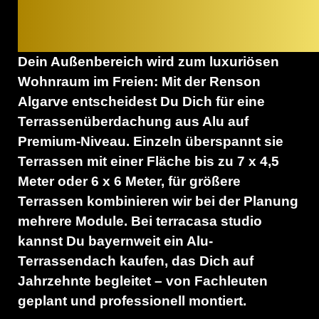
Sonnensegel
Outdoor-Küche
Zuhause
Sonnenschirme
Fassadenverkleidung
Dein Außenbereich wird zum luxuriösen
Schiebeläden
Linarte
Wo wir arbeiten
Wohnraum im Freien: Mit der Renson
Textilscreens
Linius
Algarve entscheidest Du Dich für eine
München & Oberbayern
Unsere Projekte
Terrassenüberdachung aus Alu auf
Struktureller Sonnenschutz
Ingolstadt
terracasa kennenlernen
Premium-Niveau. Einzeln überspannt sie
Pfaffenhofen an der Ilm
Terrassen mit einer Fläche bis zu 7 x 4,5
Preise anfragen
Meter oder 6 x 6 Meter, für größere
Augsburg & Schwaben
Terrassen kombinieren wir bei der Planung
mehrere Module. Bei terracasa studio
kannst Du bayernweit ein Alu-
Terrassendach kaufen, das Dich auf
Jahrzehnte begleitet – von Fachleuten
geplant und professionell montiert.