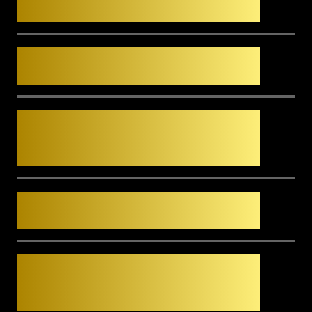
einrücken?
Ist das Prasseln bei Regen auf
den Lamellen laut?
Was unterscheidet das Modell
Algarve von Camargue, Amani
und Lapure?
Terrassenüberdachung aus Alu
oder Stahl – was ist besser?
Worauf muss ich bei einer
Terrassenüberdachung aus Alu
achten?