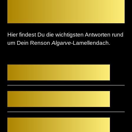
Fragen, unsere
Antworten
Hier findest Du die wichtigsten Antworten rund
um Dein Renson
Algarve
-Lamellendach.
Ist eine Terrassenüberdachung
aus Alu begehbar?
Benötige ich ein Schneefanggitter
über dem Lamellendach?
Lässt sich ein Pfosten der
Terrassenüberdachung auch