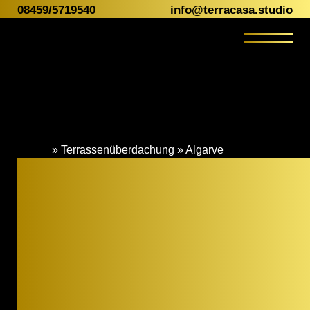
08459/5719540
info@terracasa.studio
Terrassenüberdachung & mehr
Terrassenüberdachung
Algarve
Terrassenüberdachung
Renson Algarve
Amani
Premium-
Camargue
Algarve
Terrassenüberdac
Lapure
aus Alu für Dein
Sonnenschutz